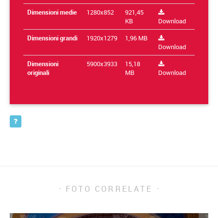
Dimensioni medie
1280x852
921,45
KB
Download
Dimensioni grandi
1920x1279
1,96 MB
Download
Dimensioni
5900x3933
15,18
originali
MB
Download
FOTO CORRELATE