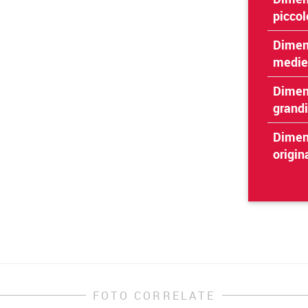
piccol
Dimen
medie
Dimen
grandi
Dimen
origin
FOTO CORRELATE