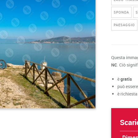
SPONDA
S
PAESAGGIO
Questa immagi
NC
. Ciò signi
è
gratis
può essere
è richiesta
Scari
Dimen