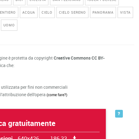
ENTIERO
ACQUA
CIELO
CIELO SERENO
PANORAMA
VISTA
UOMO
ne è protetta da copyright
Creative Commons CC BY-
fica che:
 utilizzata per fini non commerciali
 l'attribuzione dell'opera
(come fare?)
ca gratuitamente
sioni
640x426
186,33