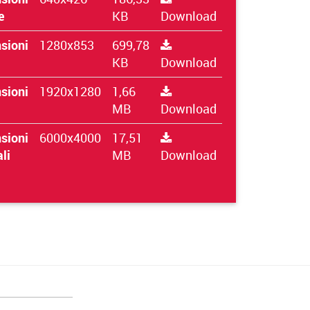
e
KB
Download
sioni
1280x853
699,78
KB
Download
sioni
1920x1280
1,66
MB
Download
sioni
6000x4000
17,51
ali
MB
Download