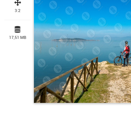
3:2
17,51 MB