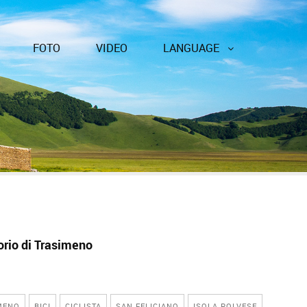
FOTO
VIDEO
LANGUAGE
rio di Trasimeno
MENO
BICI
CICLISTA
SAN FELICIANO
ISOLA POLVESE